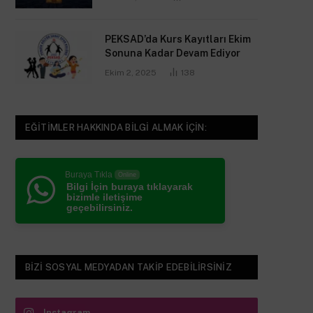
PEKSAD’da Kurs Kayıtları Ekim
Sonuna Kadar Devam Ediyor
Ekim 2, 2025
138
EĞITIMLER HAKKINDA BILGI ALMAK IÇIN:
Buraya Tıkla
Online
Bilgi İçin buraya tıklayarak
bizimle iletişime
geçebilirsiniz.
BIZI SOSYAL MEDYADAN TAKIP EDEBILIRSINIZ
Instagram