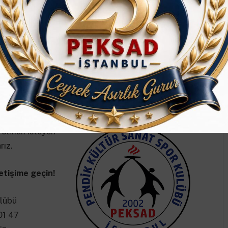
eksad)
 olmak isteyen
ız.
letişime geçin!
ulübü
01 47