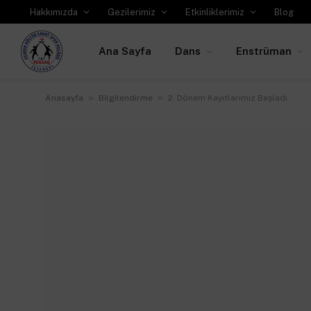
Hakkımızda
Gezilerimiz
Etkinliklerimiz
Blog
Ana Sayfa
Dans
Enstrüman
»
»
Anasayfa
Bilgilendirme
2. Dönem Kayıtlarımız Başladı