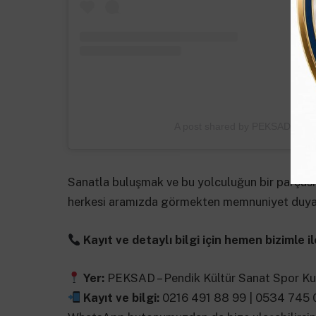
A post shared by PEKSAD (@p
Sanatla buluşmak ve bu yolculuğun bir parçası
herkesi aramızda görmekten memnuniyet duyar
Kayıt ve detaylı bilgi için hemen bizimle i
Yer:
PEKSAD – Pendik Kültür Sanat Spor K
Kayıt ve bilgi:
0216 491 88 99 | 0534 745 