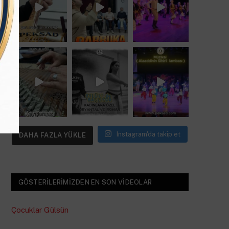
Instagram'da takip et
DAHA FAZLA YÜKLE
GÖSTERILERIMIZDEN EN SON VIDEOLAR
Çocuklar Gülsün