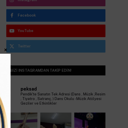
Facebook
YouTube
Twitter
×
BIZI INSTAGRAMDAN TAKIP EDIN!
peksad
Pendik'te Sanatın Tek Adresi (Dans , Müzik ,Resim
, Tiyatro , Satranç, )
Dans Okulu - Müzik Atölyesi
Geziler ve Etkinlikler