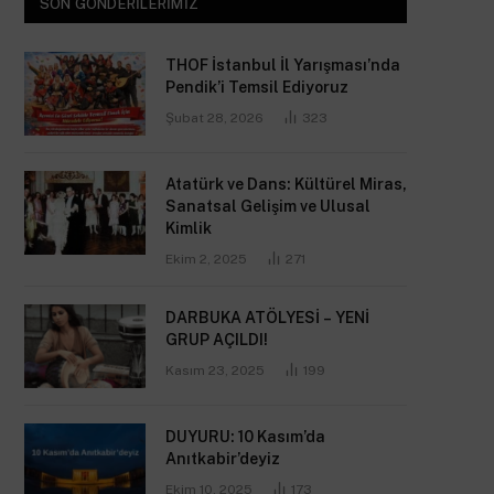
SON GÖNDERILERIMIZ
THOF İstanbul İl Yarışması’nda
Pendik’i Temsil Ediyoruz
Şubat 28, 2026
323
Atatürk ve Dans: Kültürel Miras,
Sanatsal Gelişim ve Ulusal
Kimlik
Ekim 2, 2025
271
DARBUKA ATÖLYESİ – YENİ
GRUP AÇILDI!
Kasım 23, 2025
199
DUYURU: 10 Kasım’da
Anıtkabir’deyiz
Ekim 10, 2025
173