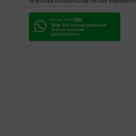
WhatsApp butonumuzdan da bize ulaşabilirsin
Buraya Tıkla
Online
Bilgi İçin buraya tıklayarak
bizimle iletişime
geçebilirsiniz.