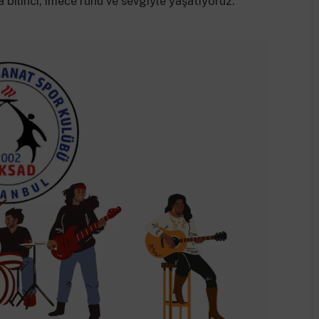
a bilinci, imece ruhu ve sevgiyle yaşatıyoruz.