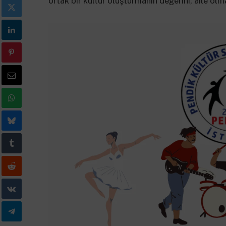
ortak bir kültür oluşturmanın değerini; aile olm