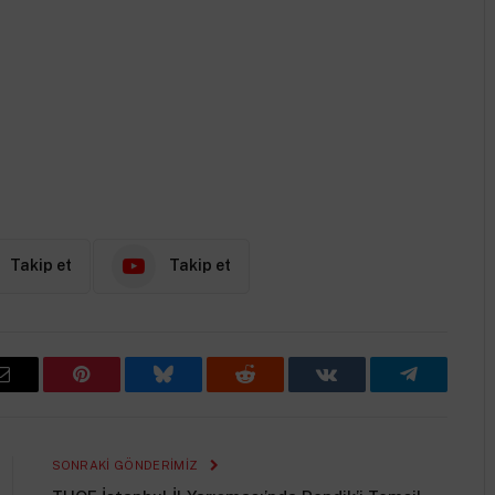
Takip et
Takip et
E-
Pinterest
Bluesky
Reddit
VKontakte
Telegram
Posta
Adresiniz
SONRAKI GÖNDERIMIZ