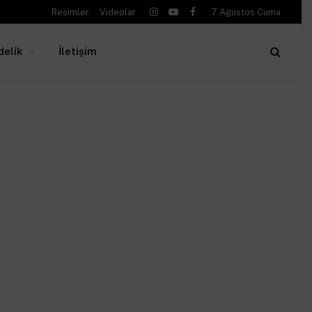
Resimler
Videolar
7 Ağustos Cuma
Instagram
YouTube
Facebook
delik
İletişim