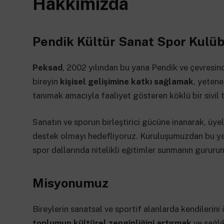
Hakkımızda
Pendik Kültür Sanat Spor Kulüb
Peksad
, 2002 yılından bu yana Pendik ve çevresi
bireyin
kişisel gelişimine katkı sağlamak
, yetene
tanımak amacıyla faaliyet gösteren köklü bir sivil
Sanatın ve sporun birleştirici gücüne inanarak, üyel
destek olmayı hedefliyoruz. Kuruluşumuzdan bu yana
spor dallarında nitelikli eğitimler sunmanın gururu
Misyonumuz
Bireylerin sanatsal ve sportif alanlarda kendileri
toplumun kültürel zenginliğini artırmak
ve sağlı