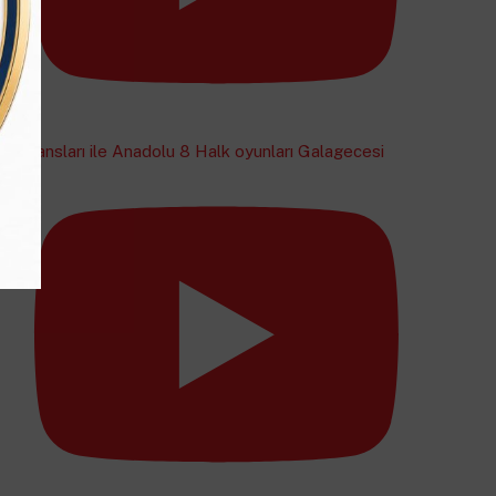
Dansları ile Anadolu 8 Halk oyunları Galagecesi