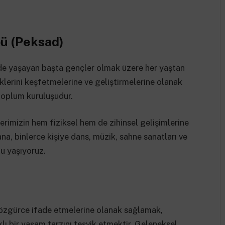
ü (Peksad)
nde yaşayan başta gençler olmak üzere her yaştan
klerini keşfetmelerine ve geliştirmelerine olanak
 toplum kuruluşudur.
erimizin hem fiziksel hem de zihinsel gelişimlerine
, binlerce kişiye dans, müzik, sahne sanatları ve
nu yaşıyoruz.
ni özgürce ifade etmelerine olanak sağlamak,
klı bir yaşam tarzını teşvik etmektir. Geleneksel