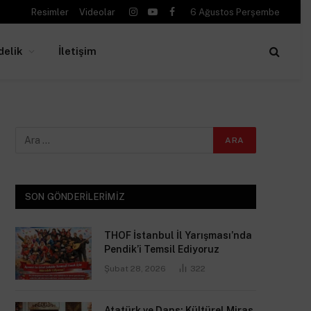
Resimler
Videolar
6 Ağustos Perşembe
Instagram
YouTube
Facebook
delik
İletişim
SON GÖNDERILERIMIZ
THOF İstanbul İl Yarışması’nda
Pendik’i Temsil Ediyoruz
Şubat 28, 2026
322
Atatürk ve Dans: Kültürel Miras,