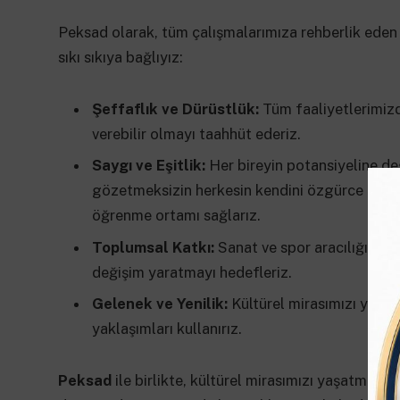
Peksad olarak, tüm çalışmalarımıza rehberlik eden
sıkı sıkıya bağlıyız:
Şeffaflık ve Dürüstlük:
Tüm faaliyetlerimizd
verebilir olmayı taahhüt ederiz.
Saygı ve Eşitlik:
Her bireyin potansiyeline değ
gözetmeksizin herkesin kendini özgürce ifade
öğrenme ortamı sağlarız.
Toplumsal Katkı:
Sanat ve spor aracılığıyla 
değişim yaratmayı hedefleriz.
Gelenek ve Yenilik:
Kültürel mirasımızı yaşat
yaklaşımları kullanırız.
Peksad
ile birlikte, kültürel mirasımızı yaşatmay