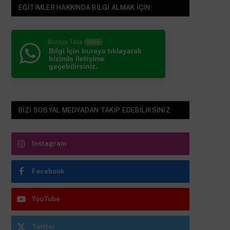
EĞITIMLER HAKKINDA BILGI ALMAK IÇIN:
Buraya Tıkla
Online
Bilgi İçin buraya tıklayarak
bizimle iletişime
geçebilirsiniz.
BIZI SOSYAL MEDYADAN TAKIP EDEBILIRSINIZ
Instagram
Facebook
YouTube
Twitter