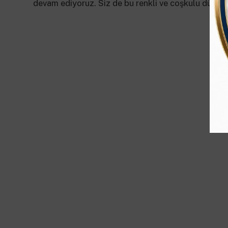
devam ediyoruz. Siz de bu renkli ve coşkulu dünyanın