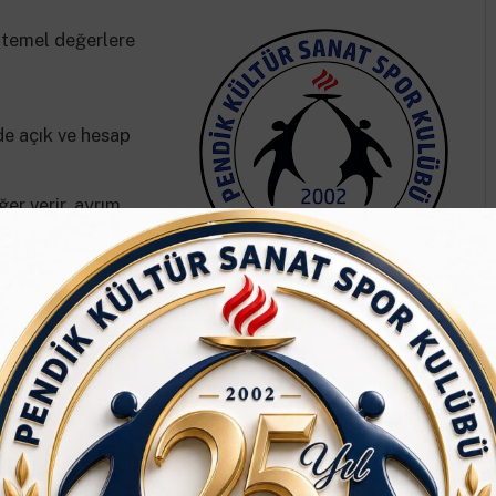
 temel değerlere
e açık ve hesap
er verir, ayrım
 edebileceği bir
toplumda pozitif bir
ırken, modern eğitim metotları ve yenilikçi
a, yetenekleri keşfetmeye ve geleceğe dansla bakmaya