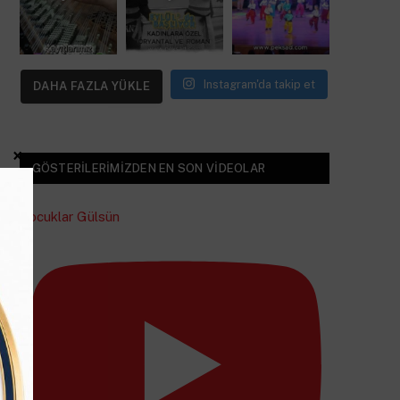
Instagram'da takip et
DAHA FAZLA YÜKLE
×
GÖSTERILERIMIZDEN EN SON VIDEOLAR
Çocuklar Gülsün