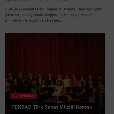
Ağustos 1, 2026
Okuma süresi: 1 dakika
PEKSAD Kadınlara Özel Roman ve Oryantal Dans Atölyeleri,
yalnızca dans öğrenebileceğiniz bir kurs değil; müziğin
ritmiyle yenileneceğiniz, stresten…
BILGILENDIRME
PEKSAD Türk Sanat Müziği Korosu