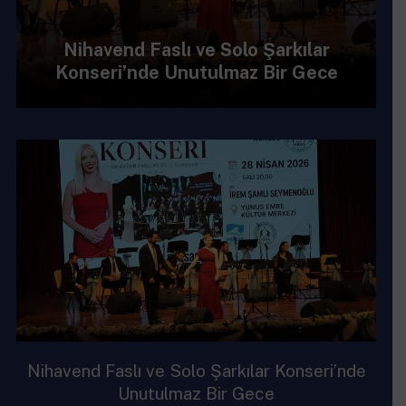
Nihavend Faslı ve Solo Şarkılar
Konseri’nde Unutulmaz Bir Gece
“Miras 2” Türk Halk Müziği Konserimiz Yoğun
İlgi Gördü