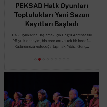
PEKSAD Türk Sanat
Müziği Korosu Yeni Sezon
Kayıtları Başladı
Her makam bir duygu, her usûl bir nefes, her eser
asırlık bir mirastır… Şefimiz İrem Şamlı Seymenoğlu
yönetiminde gerçekleştirilen PEKSAD…