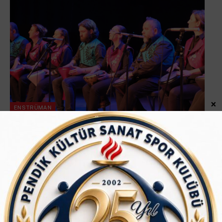
×
ENSTRÜMAN
ENSTRÜMAN
PEKSAD Darbuka Atölyesi Başlıyor!
Ağustos 5, 2026
Okuma süresi: 1 dakika
Her ritimde bir heyecan, her vuruşta yeni bir enerji… Müziğin
evrensel diliyle ritmi keşfetmeye hazır mısınız? PEKSAD
Darbuka…