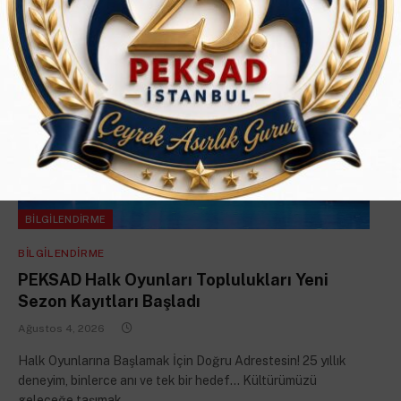
BILGILENDIRME
BILGILENDIRME
PEKSAD Halk Oyunları Toplulukları Yeni
Sezon Kayıtları Başladı
Ağustos 4, 2026
Halk Oyunlarına Başlamak İçin Doğru Adrestesin! 25 yıllık
deneyim, binlerce anı ve tek bir hedef… Kültürümüzü
geleceğe taşımak.…