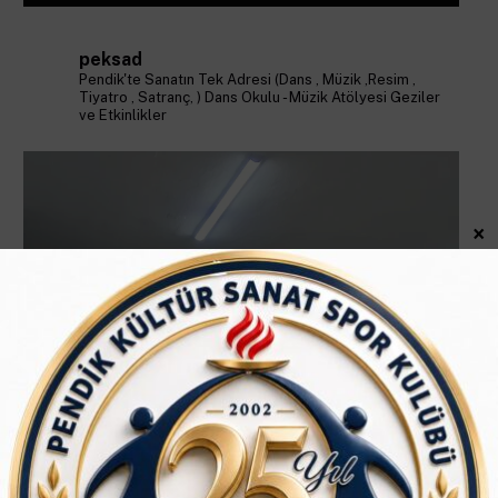
peksad
Pendik'te Sanatın Tek Adresi (Dans , Müzik ,Resim ,
Tiyatro , Satranç, )
Dans Okulu - Müzik Atölyesi
Geziler
ve Etkinlikler
×