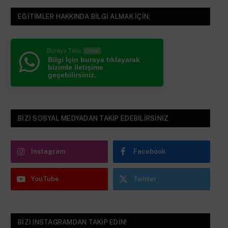
EĞITIMLER HAKKINDA BILGI ALMAK IÇIN:
Buraya Tıkla
Online
Bilgi İçin buraya tıklayarak
bizimle iletişime
geçebilirsiniz.
BIZI SOSYAL MEDYADAN TAKIP EDEBILIRSINIZ
Instagram
Facebook
YouTube
Twitter
BIZI INSTAGRAMDAN TAKIP EDIN!