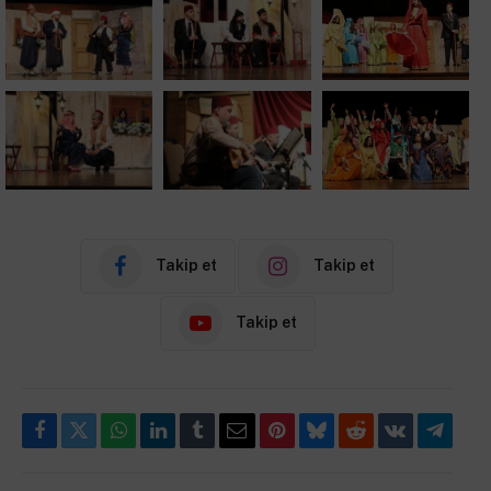
Takip et
Takip et
Takip et
Facebook
Twitter
WhatsApp
LinkedIn
Tumblr
E-
Pinterest
Bluesky
Reddit
VKontakte
Telegr
Posta