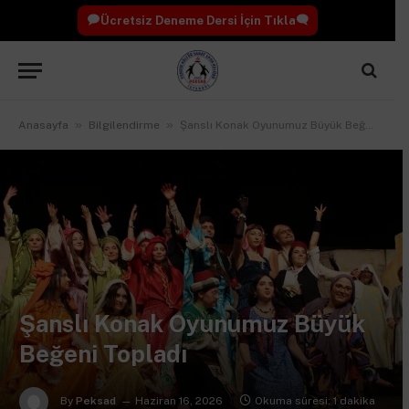
Ücretsiz Deneme Dersi İçin Tıkla
»
»
Anasayfa
Bilgilendirme
Şanslı Konak Oyunumuz Büyük Beğeni Topladı
Şanslı Konak Oyunumuz Büyük
Beğeni Topladı
By
Peksad
Haziran 16, 2026
Okuma süresi: 1 dakika