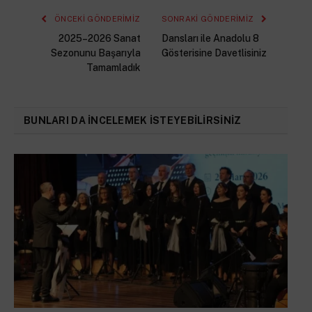
Adresiniz
ÖNCEKI GÖNDERIMIZ
SONRAKI GÖNDERIMIZ
2025–2026 Sanat
Dansları ile Anadolu 8
Sezonunu Başarıyla
Gösterisine Davetlisiniz
Tamamladık
BUNLARI DA INCELEMEK ISTEYEBILIRSINIZ