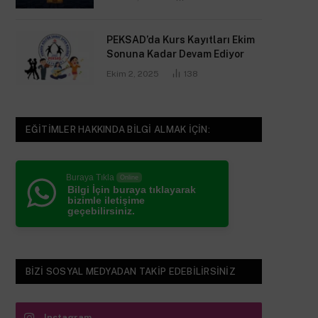
PEKSAD’da Kurs Kayıtları Ekim
Sonuna Kadar Devam Ediyor
Ekim 2, 2025
138
EĞITIMLER HAKKINDA BILGI ALMAK IÇIN:
Buraya Tıkla
Online
Bilgi İçin buraya tıklayarak
bizimle iletişime
geçebilirsiniz.
BIZI SOSYAL MEDYADAN TAKIP EDEBILIRSINIZ
Instagram