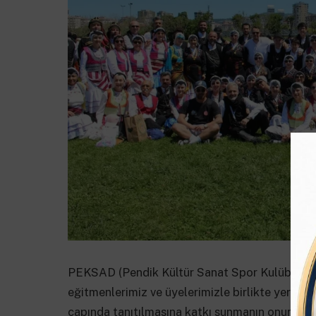
PEKSAD (Pendik Kültür Sanat Spor Kulübü) ola
eğitmenlerimiz ve üyelerimizle birlikte yer ala
çapında tanıtılmasına katkı sunmanın onurunu 