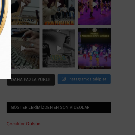
Instagram'da takip et
DAHA FAZLA YÜKLE
GÖSTERILERIMIZDEN EN SON VIDEOLAR
Çocuklar Gülsün