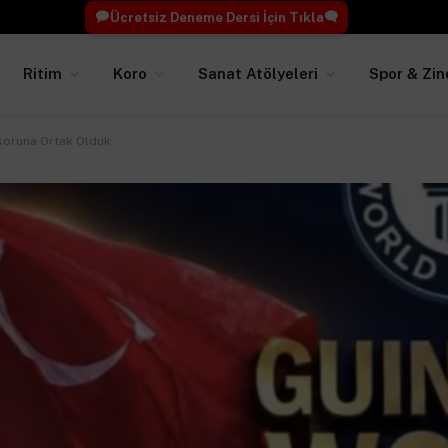
Ücretsiz Deneme Dersi İçin Tıkla
Ritim
Koro
Sanat Atölyeleri
Spor & Zin
koruna Ortak Olduk