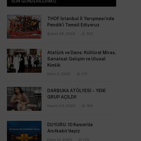
SON GÖNDERILERIMIZ
THOF İstanbul İl Yarışması’nda
Pendik’i Temsil Ediyoruz
Şubat 28, 2026
322
Atatürk ve Dans: Kültürel Miras,
Sanatsal Gelişim ve Ulusal
Kimlik
Ekim 2, 2025
271
DARBUKA ATÖLYESİ – YENİ
GRUP AÇILDI!
Kasım 23, 2025
199
DUYURU: 10 Kasım’da
Anıtkabir’deyiz
Ekim 10, 2025
173