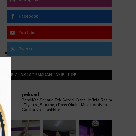
Facebook
YouTube
Twitter
×
BIZI INSTAGRAMDAN TAKIP EDIN!
peksad
Pendik'te Sanatın Tek Adresi (Dans , Müzik ,Resim
, Tiyatro , Satranç, )
Dans Okulu - Müzik Atölyesi
Geziler ve Etkinlikler