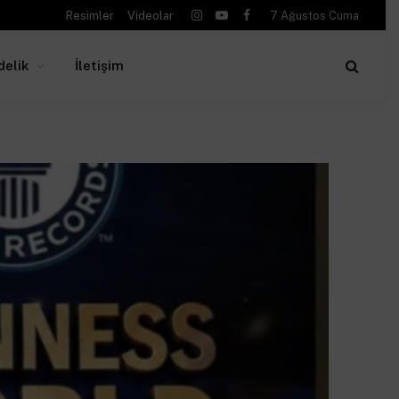
Resimler
Videolar
7 Ağustos Cuma
Instagram
YouTube
Facebook
delik
İletişim