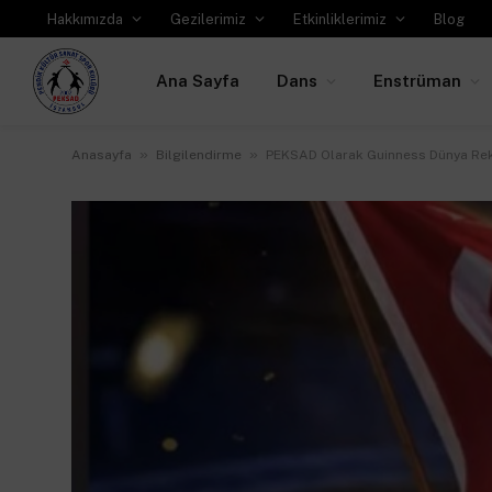
Hakkımızda
Gezilerimiz
Etkinliklerimiz
Blog
Ana Sayfa
Dans
Enstrüman
»
»
Anasayfa
Bilgilendirme
PEKSAD Olarak Guinness Dünya Re