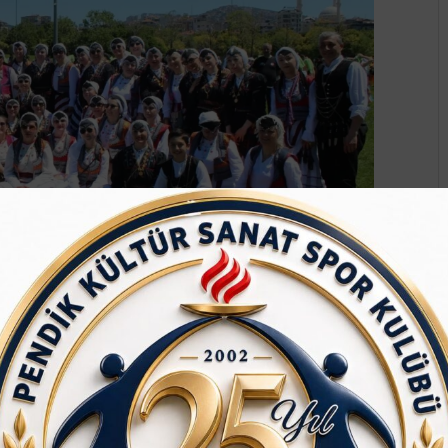
rak, bu anlamlı organizasyonda kursiyerlerimiz,
rak kültürel mirasımızın yaşatılmasına ve dünya
yaşadık.